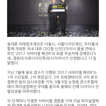
동대문 미래창조재단은 서울시, 서울디자인재단, 두타몰과
함께 개최한 국내 대표 CEO형 신진디자이너 발굴 콘테스
트인 ‘2017 서바이벌 패션K’의 최종 우승자에 강예은(25
세, 경희대 의류디자인학과)디자이너가 선정됐다고 11일
밝혔다.
지난 7월에 응모 접수가 진행된 ‘2017 서바이벌 패션K’는
1차 스타일화, 2차 현장실기, 3차 프레젠테이션, 4차 본선
컬렉션 등의 심사과정을 거쳐, 9월 8일 논현동 쿤스트할레
에서 파이널컬렉션 무대를 끝으로 올해의 신예 디자이너 선
발과정을 마무리했다.
각 단계마다 치열한 서바이벌 경합을 거쳐 이날 파이널컬렉
션 무대에 오른 6명의 디자이너들은 임선옥, 이석태, 정미