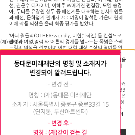
선, 권문수 디자이너, 이혜주 W매거진 편집장, 모델 송경
아, 두타몰 유창원 상무 등 패션계를 대표하는 심사위원들
과 패션, 문화업계 관계자 700여명이 참석한 가운데 런웨
이에 작품 의상을 올려 최종 평가를 받았다.
‘아더 월들리(OTHER-worldly, 비현실적인)’를 컨셉으로
남성과 여성, 아이와 어른의 경계를 넘나드는 폭넓은 스팩
(재)같이 걷는 길 알림
트럼의 의상을 선보이며 이번 대회 대상 수상의 영예를 안
은 강 디자이너에게는 본인의 브랜드로 데뷔할 수 있는 기
회와 함께 두타몰 1년 무상입점, 창업지원금 3천만원, 서울
패션창작스튜디오 입주, 2018 S/S 서울패션위크 제너레
이션넥스트 참가 등의 다양한 특전이 주어진다.
한편 이번 대회 최우수상은 ‘은하수를 여행하는 히치하이커
를 위한 안내서’를 모티브로 한 의상을 디자인한 이총호(33
세, 개인 브랜드 ‘립언더포인트’ 운영)디자이너가, 우수상은
박사덕(24세, 동덕여대 패션디자인학과)디자이너, 장려상
은 김시은(27세, 프리랜서 디자이너), 김헌수(30세, 프리
랜서 디자이너), 최수지(30세, 홍익대학원 회화과)디자이
너가 수상했다.