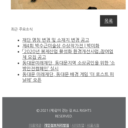
목록
최근 주요소식
재단 명칭 변경 및 소재지 변경 공고
제4회 박수근미술상 수상작가전 | 박미화
「2020년 봉제산업 활성화 환경개선사업」참여업
체 모집 공고
동대문미래재단, 동대문지역 소상공인을 위한 ‘소
방안전캠페인’ 실시
동대문 미래재단, 동대문 배경 게임 ‘더 로스트 피
날레’ 오픈
© 2021 (재)같이 걷는 길 ALL RIGHTS
RESERVED.
이용약관
|
개인정보처리방침
|
사이트맵
|
서울시청